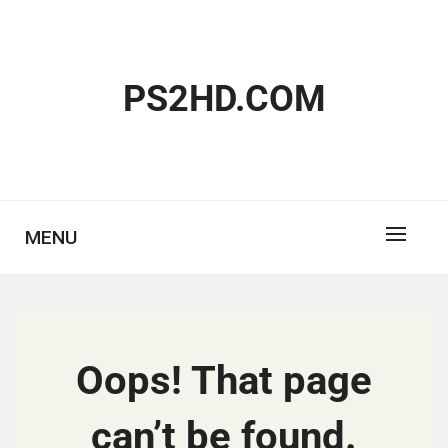
Skip
to
content
PS2HD.COM
MENU
Oops! That page
can’t be found.