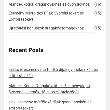
Ajándék kódok drágakövekhez és gyorsítókhoz
(16)
Esemény Mérföldkő Díjak Gyorsításokért és
(15)
Erőforrásokért
Újratöltési bónuszok drágakőcsomagokhoz
(15)
Recent Posts
Exkluzív esemény mérföldkő díjak gyorsításokért és
erőforrásokért
Ajándék Kódok Drágakövekhez: Eseményalapú,
Szezonális témák, Játékos elköteleződés
Havi esemény mérföldkő díjak gyorsításokért és
erőforrásokért