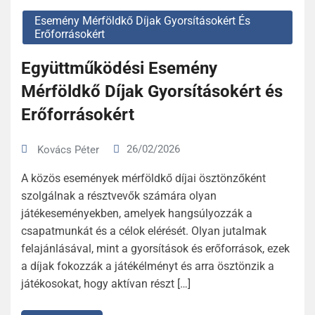
Esemény Mérföldkő Díjak Gyorsításokért És
Erőforrásokért
Együttműködési Esemény
Mérföldkő Díjak Gyorsításokért és
Erőforrásokért
26/02/2026
Kovács Péter
A közös események mérföldkő díjai ösztönzőként
szolgálnak a résztvevők számára olyan
játékeseményekben, amelyek hangsúlyozzák a
csapatmunkát és a célok elérését. Olyan jutalmak
felajánlásával, mint a gyorsítások és erőforrások, ezek
a díjak fokozzák a játékélményt és arra ösztönzik a
játékosokat, hogy aktívan részt […]