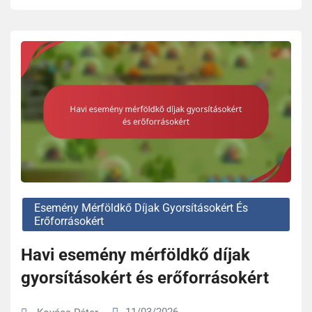
Esemény Mérföldkő Díjak Gyorsításokért És
Erőforrásokért
Havi esemény mérföldkő díjak
gyorsításokért és erőforrásokért