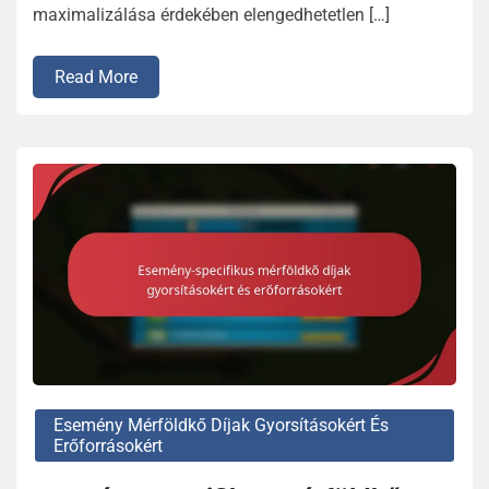
maximalizálása érdekében elengedhetetlen […]
Read More
Esemény Mérföldkő Díjak Gyorsításokért És
Erőforrásokért