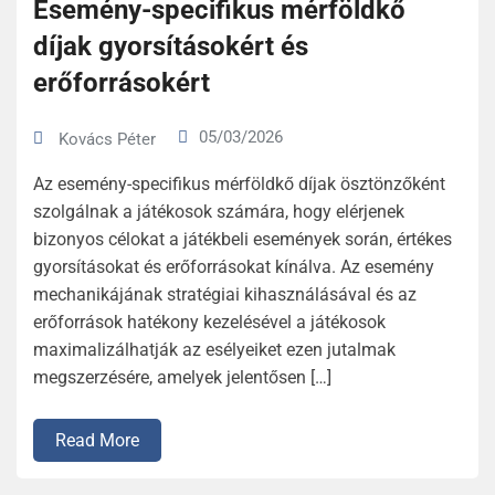
Esemény-specifikus mérföldkő
díjak gyorsításokért és
erőforrásokért
05/03/2026
Kovács Péter
Az esemény-specifikus mérföldkő díjak ösztönzőként
szolgálnak a játékosok számára, hogy elérjenek
bizonyos célokat a játékbeli események során, értékes
gyorsításokat és erőforrásokat kínálva. Az esemény
mechanikájának stratégiai kihasználásával és az
erőforrások hatékony kezelésével a játékosok
maximalizálhatják az esélyeiket ezen jutalmak
megszerzésére, amelyek jelentősen […]
Read More