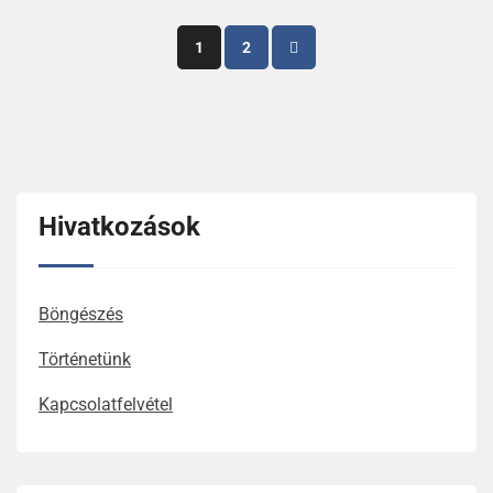
Posts
1
2
pagination
Hivatkozások
Böngészés
Történetünk
Kapcsolatfelvétel