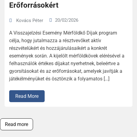
Erőforrásokért
20/02/2026
Kovács Péter
A Visszajelzési Esemény Mérföldkő Díjak program
célja, hogy jutalmazza a résztvevőket aktív
részvételükért és hozzájárulásaikért a konkrét
események során. A kijelölt mérföldkövek elérésével a
felhasználók értékes díjakat nyerhetnek, beleértve a
gyorsításokat és az erőforrásokat, amelyek javítják a
játékélményüket és ösztönzik a folyamatos […]
Read More
Read more