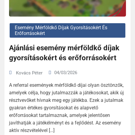
Esemény Mérföldkő Díjak Gyorsításokért És
Erőforrásokért
Ajánlási esemény mérföldkő díjak
gyorsításokért és erőforrásokért
04/03/2026
Kovács Péter
A referral események mérföldkő díjai olyan ösztönzők,
amelyek célja, hogy jutalmazzák a játékosokat, akik új
résztvevőket hívnak meg egy játékba. Ezek a jutalmak
gyakran értékes gyorsításokat és alapvető
erőforrásokat tartalmaznak, amelyek jelentősen
javíthatják a játékélményt és a fejlődést. Az esemény
aktív részvételével […]