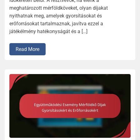
időkereten belül. A résztvevők, ha elérik a
meghatározott mérföldköveket, olyan díjakat
nyithatnak meg, amelyek gyorsításokat és
erőforrásokat tartalmaznak, javítva ezzel a
játékélmény hatékonyságát és a […]
Read More