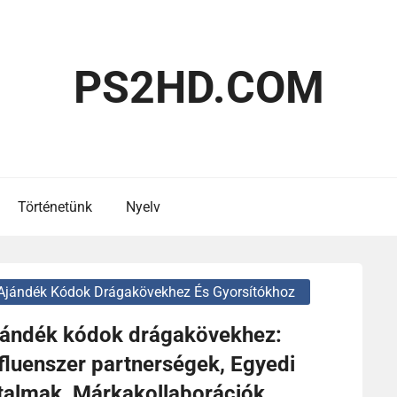
PS2HD.COM
Történetünk
Nyelv
Ajándék Kódok Drágakövekhez És Gyorsítókhoz
jándék kódok drágakövekhez:
fluenszer partnerségek, Egyedi
utalmak, Márkakollaborációk