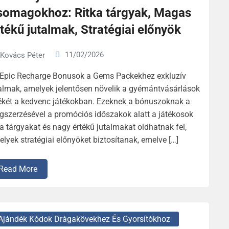
somagokhoz: Ritka tárgyak, Magas
tékű jutalmak, Stratégiai előnyök
11/02/2026
Kovács Péter
 Epic Recharge Bonusok a Gems Packekhez exkluzív
almak, amelyek jelentősen növelik a gyémántvásárlások
ékét a kedvenc játékokban. Ezeknek a bónuszoknak a
szerzésével a promóciós időszakok alatt a játékosok
ka tárgyakat és nagy értékű jutalmakat oldhatnak fel,
lyek stratégiai előnyöket biztosítanak, emelve […]
Read More
Ajándék Kódok Drágakövekhez És Gyorsítókhoz