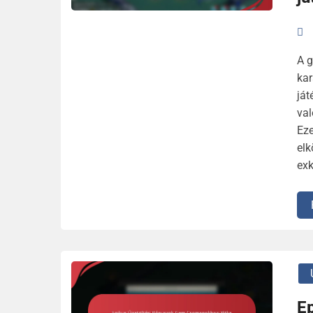
A 
kar
ját
val
Ez
elk
exk
E