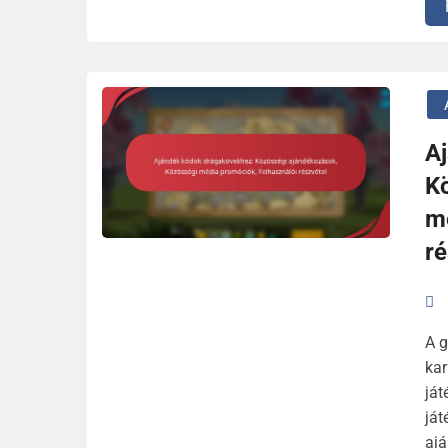
A
K
m
ré
A 
kar
ját
ját
aj