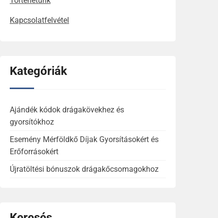
Történetünk
Kapcsolatfelvétel
Kategóriák
Ajándék kódok drágakövekhez és
gyorsítókhoz
Esemény Mérföldkő Díjak Gyorsításokért és
Erőforrásokért
Újratöltési bónuszok drágakőcsomagokhoz
Keresés