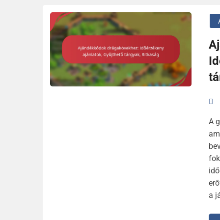
A
Id
tá
A 
ame
bev
fok
idő
erő
a j