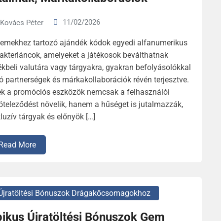
11/02/2026
Kovács Péter
gemekhez tartozó ajándék kódok egyedi alfanumerikus
akterláncok, amelyeket a játékosok beválthatnak
ékbeli valutára vagy tárgyakra, gyakran befolyásolókkal
ó partnerségek és márkakollaborációk révén terjesztve.
ek a promóciós eszközök nemcsak a felhasználói
öteleződést növelik, hanem a hűséget is jutalmazzák,
luzív tárgyak és előnyök […]
Read More
Újratöltési Bónuszok Drágakőcsomagokhoz
pikus Újratöltési Bónuszok Gem