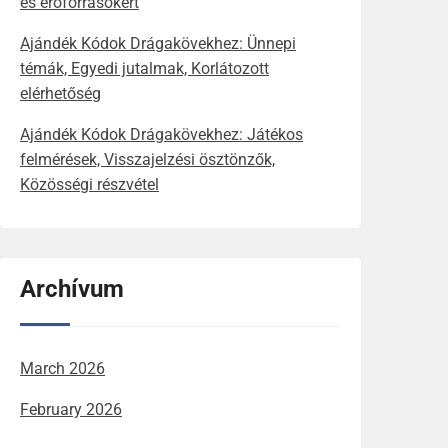
és erőforrásokért
Ajándék Kódok Drágakövekhez: Ünnepi
témák, Egyedi jutalmak, Korlátozott
elérhetőség
Ajándék Kódok Drágakövekhez: Játékos
felmérések, Visszajelzési ösztönzők,
Közösségi részvétel
Archívum
March 2026
February 2026