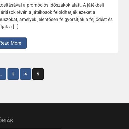
tosításával a promóciós időszakok alatt. A játékbeli
árlások révén a játékosok feloldhatják ezeket a
uszokat, amelyek jelentősen felgyorsítják a fejlődést és
ítják a […]
Read More
Posts
…
3
4
5
pagination
ÓRIÁK