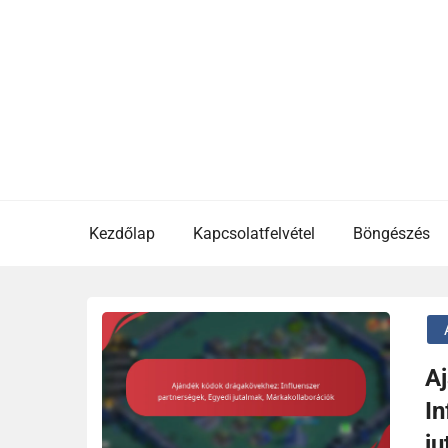
Skip
to
content
Kezdőlap
Kapcsolatfelvétel
Böngészés
A
In
j