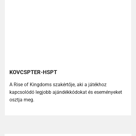
KOVCSPTER-HSPT
A Rise of Kingdoms szakértője, aki a játékhoz
kapcsolódó legjobb ajándékkódokat és eseményeket
osztja meg.