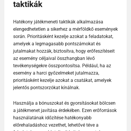
taktikák
Hatékony játékmeneti taktikák alkalmazása
elengedhetetlen a sikerhez a mérföldkő események
során. Prioritásként kezelje azokat a feladatokat,
amelyek a legmagasabb pontszámokat és
jutalmakat hozzák, biztosítva, hogy erőfeszítéseit
az esemény céljaival összhangban lévő
tevékenységekre összpontosítsa. Például, ha az
esemény a harci győzelmeket jutalmazza,
prioritásként kezelje azokat a csatákat, amelyek
jelentős pontszorzókat kínálnak.
Használja a bónuszokat és gyorsításokat bölcsen
a játékmenet javítása érdekében. Ezen erőforrások
használatának időzítése hatékonyabb
előrehaladáshoz vezethet, lehetővé téve a