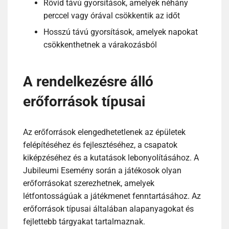
Rövid távú gyorsítások, amelyek néhány
perccel vagy órával csökkentik az időt
Hosszú távú gyorsítások, amelyek napokat
csökkenthetnek a várakozásból
A rendelkezésre álló
erőforrások típusai
Az erőforrások elengedhetetlenek az épületek
felépítéséhez és fejlesztéséhez, a csapatok
kiképzéséhez és a kutatások lebonyolításához. A
Jubileumi Esemény során a játékosok olyan
erőforrásokat szerezhetnek, amelyek
létfontosságúak a játékmenet fenntartásához. Az
erőforrások típusai általában alapanyagokat és
fejlettebb tárgyakat tartalmaznak.