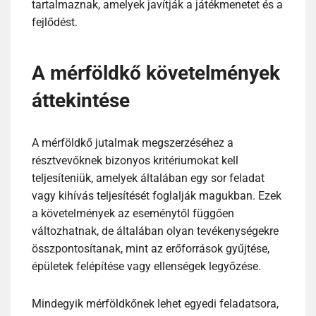
tartalmaznak, amelyek javítják a játékmenetet és a
fejlődést.
A mérföldkő követelmények
áttekintése
A mérföldkő jutalmak megszerzéséhez a
résztvevőknek bizonyos kritériumokat kell
teljesíteniük, amelyek általában egy sor feladat
vagy kihívás teljesítését foglalják magukban. Ezek
a követelmények az eseménytől függően
változhatnak, de általában olyan tevékenységekre
összpontosítanak, mint az erőforrások gyűjtése,
épületek felépítése vagy ellenségek legyőzése.
Mindegyik mérföldkőnek lehet egyedi feladatsora,