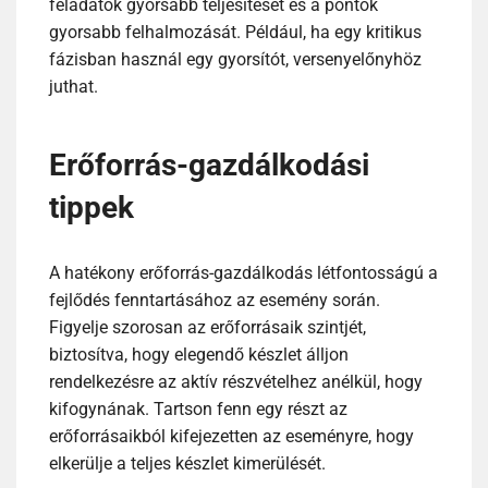
feladatok gyorsabb teljesítését és a pontok
gyorsabb felhalmozását. Például, ha egy kritikus
fázisban használ egy gyorsítót, versenyelőnyhöz
juthat.
Erőforrás-gazdálkodási
tippek
A hatékony erőforrás-gazdálkodás létfontosságú a
fejlődés fenntartásához az esemény során.
Figyelje szorosan az erőforrásaik szintjét,
biztosítva, hogy elegendő készlet álljon
rendelkezésre az aktív részvételhez anélkül, hogy
kifogynának. Tartson fenn egy részt az
erőforrásaikból kifejezetten az eseményre, hogy
elkerülje a teljes készlet kimerülését.