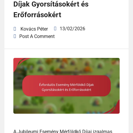
Díjak Gyorsításokért és
Erőforrásokért
13/02/2026
Kovács Péter
Post A Comment
A Jubileumi Esemény Mérföldkő Díjai izgalmas