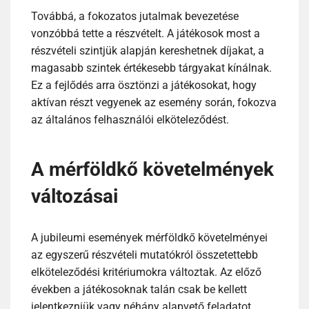
Továbbá, a fokozatos jutalmak bevezetése
vonzóbbá tette a részvételt. A játékosok most a
részvételi szintjük alapján kereshetnek díjakat, a
magasabb szintek értékesebb tárgyakat kínálnak.
Ez a fejlődés arra ösztönzi a játékosokat, hogy
aktívan részt vegyenek az esemény során, fokozva
az általános felhasználói elköteleződést.
A mérföldkő követelmények
változásai
A jubileumi események mérföldkő követelményei
az egyszerű részvételi mutatókról összetettebb
elköteleződési kritériumokra változtak. Az előző
években a játékosoknak talán csak be kellett
jelentkezniük vagy néhány alapvető feladatot