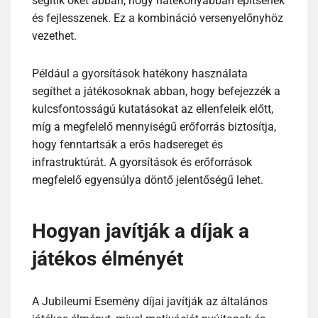
segítik őket abban, hogy hatékonyabban építsenek
és fejlesszenek. Ez a kombináció versenyelőnyhöz
vezethet.
Például a gyorsítások hatékony használata
segíthet a játékosoknak abban, hogy befejezzék a
kulcsfontosságú kutatásokat az ellenfeleik előtt,
míg a megfelelő mennyiségű erőforrás biztosítja,
hogy fenntartsák a erős hadsereget és
infrastruktúrát. A gyorsítások és erőforrások
megfelelő egyensúlya döntő jelentőségű lehet.
Hogyan javítják a díjak a
játékos élményét
A Jubileumi Esemény díjai javítják az általános