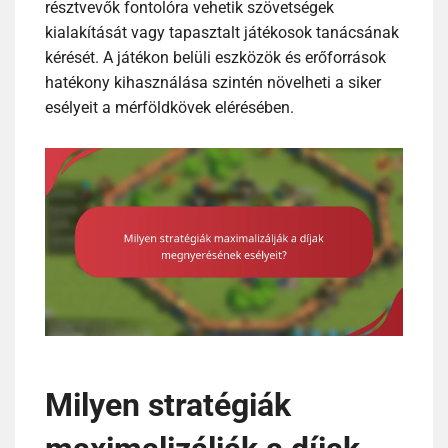
résztvevők fontolóra vehetik szövetségek
kialakítását vagy tapasztalt játékosok tanácsának
kérését. A játékon belüli eszközök és erőforrások
hatékony kihasználása szintén növelheti a siker
esélyeit a mérföldkövek elérésében.
Milyen stratégiák