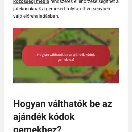
közösségi média
rendszeres ellenőrzése segíthet a
játékosoknak a gemekért folytatott versenyben
való előrehaladásban.
Hogyan válthatók be az
ajándék kódok
gemekhez?