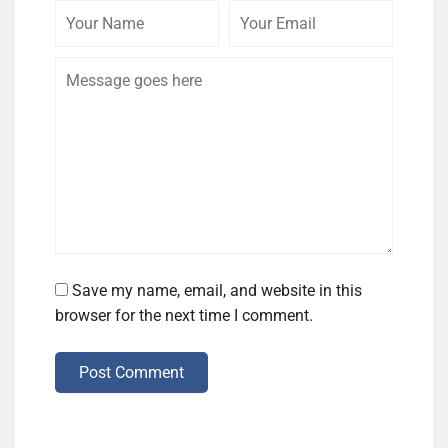
Your
Your
Comme
Name
Email
Save my name, email, and website in this
browser for the next time I comment.
Post Comment