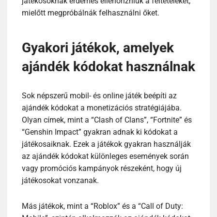
játékosoknak érdemes ellenőrizniük a feltételeket,
mielőtt megpróbálnák felhasználni őket.
Gyakori játékok, amelyek
ajándék kódokat használnak
Sok népszerű mobil- és online játék beépíti az
ajándék kódokat a monetizációs stratégiájába.
Olyan címek, mint a “Clash of Clans”, “Fortnite” és
“Genshin Impact” gyakran adnak ki kódokat a
játékosaiknak. Ezek a játékok gyakran használják
az ajándék kódokat különleges események során
vagy promóciós kampányok részeként, hogy új
játékosokat vonzanak.
Más játékok, mint a “Roblox” és a “Call of Duty: