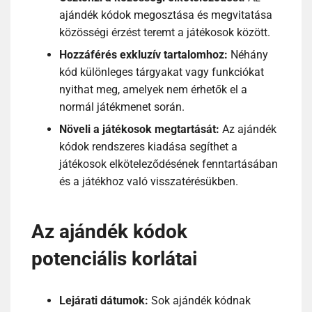
ajándék kódok megosztása és megvitatása
közösségi érzést teremt a játékosok között.
Hozzáférés exkluzív tartalomhoz:
Néhány
kód különleges tárgyakat vagy funkciókat
nyithat meg, amelyek nem érhetők el a
normál játékmenet során.
Növeli a játékosok megtartását:
Az ajándék
kódok rendszeres kiadása segíthet a
játékosok elköteleződésének fenntartásában
és a játékhoz való visszatérésükben.
Az ajándék kódok
potenciális korlátai
Lejárati dátumok:
Sok ajándék kódnak