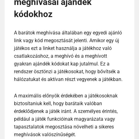
meghívásai ajándék
kódokhoz
A barátok meghívása általában egy egyedi ajánló
link vagy kód megosztását jelenti. Amikor egy új
játékos ezt a linket használja a játékhoz való
csatlakozáshoz, a meghívó és a meghívott
gyakran ajándék kódokat kap jutalmul. Ez a
rendszer ösztönzi a játékosokat, hogy bővítsék a
hálózatukat és aktívan részt vegyenek a játékban.
A maximális előnyök érdekében a játékosoknak
biztosítaniuk kell, hogy barátaik valóban
érdeklődjenek a játék iránt. A személyes érintés,
például a játék funkcióinak magyarázata vagy
tapasztalatok megosztása növelheti a sikeres
meghívások valószínűségét.