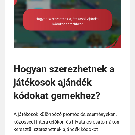
Hogyan szerezhetnek a
játékosok ajándék
kódokat gemekhez?
A játékosok különböző promóciós eseményeken,
közösségi interakciókon és hivatalos csatornákon
keresztül szerezhetnek ajándék kódokat