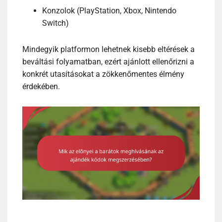
Konzolok (PlayStation, Xbox, Nintendo
Switch)
Mindegyik platformon lehetnek kisebb eltérések a
beváltási folyamatban, ezért ajánlott ellenőrizni a
konkrét utasításokat a zökkenőmentes élmény
érdekében.