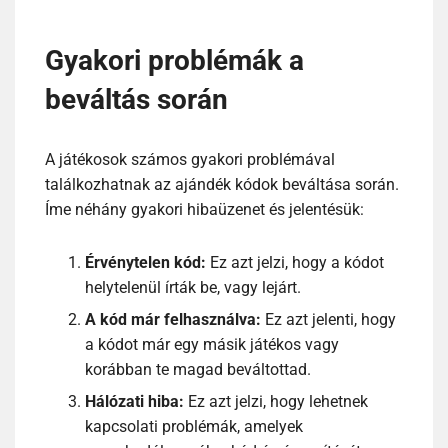
Gyakori problémák a
beváltás során
A játékosok számos gyakori problémával
találkozhatnak az ajándék kódok beváltása során.
Íme néhány gyakori hibaüzenet és jelentésük:
Érvénytelen kód:
Ez azt jelzi, hogy a kódot
helytelenül írták be, vagy lejárt.
A kód már felhasználva:
Ez azt jelenti, hogy
a kódot már egy másik játékos vagy
korábban te magad beváltottad.
Hálózati hiba:
Ez azt jelzi, hogy lehetnek
kapcsolati problémák, amelyek