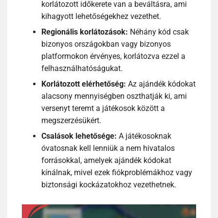
korlátozott időkerete van a beváltásra, ami
kihagyott lehetőségekhez vezethet.
Regionális korlátozások:
Néhány kód csak
bizonyos országokban vagy bizonyos
platformokon érvényes, korlátozva ezzel a
felhasználhatóságukat.
Korlátozott elérhetőség:
Az ajándék kódokat
alacsony mennyiségben oszthatják ki, ami
versenyt teremt a játékosok között a
megszerzésükért.
Csalások lehetősége:
A játékosoknak
óvatosnak kell lenniük a nem hivatalos
forrásokkal, amelyek ajándék kódokat
kínálnak, mivel ezek fiókproblémákhoz vagy
biztonsági kockázatokhoz vezethetnek.