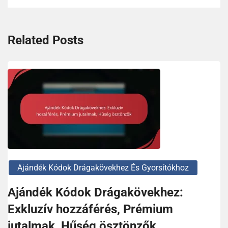
Related Posts
Ajándék Kódok Drágakövekhez És Gyorsítókhoz
Ajándék Kódok Drágakövekhez:
Exkluzív hozzáférés, Prémium
jutalmak, Hűség ösztönzők