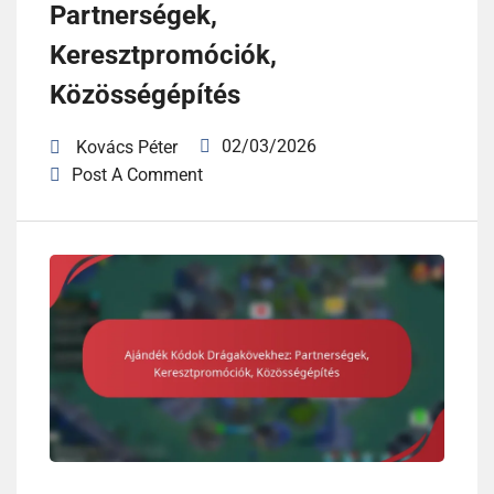
Partnerségek,
Keresztpromóciók,
Közösségépítés
02/03/2026
Kovács Péter
Post A Comment