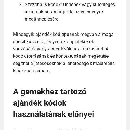
Szezonális kódok: Ünnepek vagy különleges
alkalmak során adják ki az események
megünneplésére.
Mindegyik ajándék kód típusnak megvan a maga
specifikus célja, legyen szó új játékosok
vonzásáról vagy a meglévők jutalmazásáról. A
kódok forrásának és kontextusának megértése
segíthet a játékosoknak a lehetőségeik maximális
kihasználásában.
A gemekhez tartozó
ajándék kódok
használatának előnyei