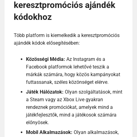
keresztpromóciós ajándék
kódokhoz
Több platform is kiemelkedik a keresztpromóciós
ajándék kódok elősegítésében:
Közösségi Média:
Az Instagram és a
Facebook platformok lehetővé teszik a
márkák számára, hogy közös kampányokat
futtassanak, széles közönséget elérve.
Játék Hálózatok:
Olyan szolgáltatások, mint
a Steam vagy az Xbox Live gyakran
rendeznek promóciókat, amelyek mind a
játékfejlesztők, mind a játékosok számára
előnyösek.
Mobil Alkalmazások:
Olyan alkalmazások,