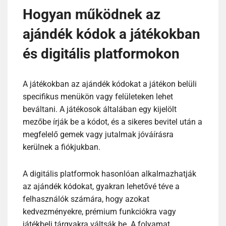
Hogyan működnek az
ajándék kódok a játékokban
és digitális platformokon
A játékokban az ajándék kódokat a játékon belüli
specifikus menükön vagy felületeken lehet
beváltani. A játékosok általában egy kijelölt
mezőbe írják be a kódot, és a sikeres bevitel után a
megfelelő gemek vagy jutalmak jóváírásra
kerülnek a fiókjukban.
A digitális platformok hasonlóan alkalmazhatják
az ajándék kódokat, gyakran lehetővé téve a
felhasználók számára, hogy azokat
kedvezményekre, prémium funkciókra vagy
játékbeli tárgyakra váltsák be. A folyamat