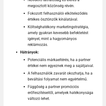
megosztott közönség révén.
Fokozott felhasználói elköteleződés
értékes ösztönzők kínálatával.
Költséghatékony marketingstratégia,
amely gyakran kevesebb befektetést
igényel, mint a hagyományos
reklámozás.
Hátrányok:
Potenciális márkaeltérés, ha a partner
értékei nem egyeznek meg a sajátjaival.
A felhasználók zavarát okozhatja, ha a
beváltási folyamat nem egyértelmű.
Függőség a partner promóciós
erőfeszítéseitől, amelyek hatékonysága
változó lehet.