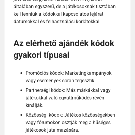
általában egyszerű, de a játékosoknak tisztában
kell lenniük a kódokkal kapcsolatos lejárati
dátumokkal és felhasználási korlátokkal.
Az elérhető ajándék kódok
gyakori típusai
Promóciós kódok: Marketingkampányok
vagy események során terjesztik.
Partnerségi kódok: Más márkákkal vagy
játékokkal való együttműködés révén
kínálják.
Közösségi kódok: Játékos közösségekben
vagy fórumokon osztják meg a hűséges
játékosok jutalmazására.