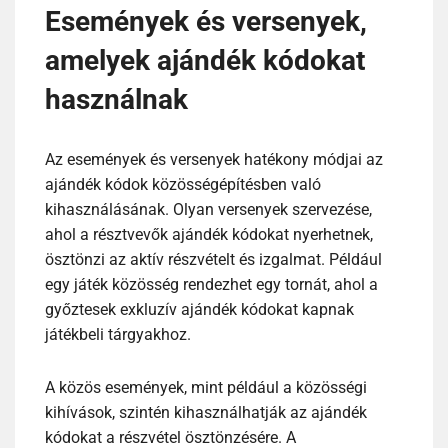
Események és versenyek,
amelyek ajándék kódokat
használnak
Az események és versenyek hatékony módjai az
ajándék kódok közösségépítésben való
kihasználásának. Olyan versenyek szervezése,
ahol a résztvevők ajándék kódokat nyerhetnek,
ösztönzi az aktív részvételt és izgalmat. Például
egy játék közösség rendezhet egy tornát, ahol a
győztesek exkluzív ajándék kódokat kapnak
játékbeli tárgyakhoz.
A közös események, mint például a közösségi
kihívások, szintén kihasználhatják az ajándék
kódokat a részvétel ösztönzésére. A