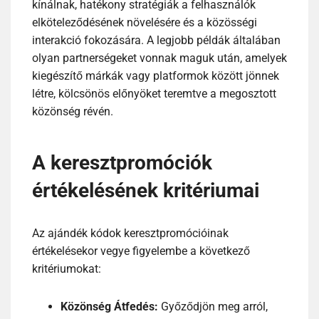
kínálnak, hatékony stratégiák a felhasználók
elköteleződésének növelésére és a közösségi
interakció fokozására. A legjobb példák általában
olyan partnerségeket vonnak maguk után, amelyek
kiegészítő márkák vagy platformok között jönnek
létre, kölcsönös előnyöket teremtve a megosztott
közönség révén.
A keresztpromóciók
értékelésének kritériumai
Az ajándék kódok keresztpromócióinak
értékelésekor vegye figyelembe a következő
kritériumokat:
Közönség Átfedés:
Győződjön meg arról,