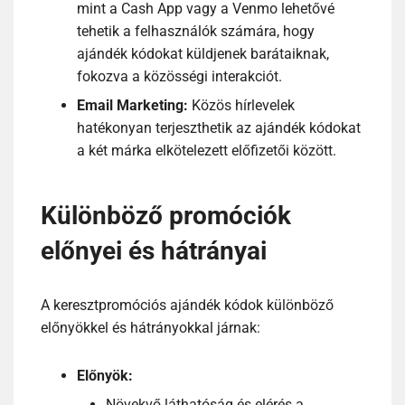
mint a Cash App vagy a Venmo lehetővé
tehetik a felhasználók számára, hogy
ajándék kódokat küldjenek barátaiknak,
fokozva a közösségi interakciót.
Email Marketing:
Közös hírlevelek
hatékonyan terjeszthetik az ajándék kódokat
a két márka elkötelezett előfizetői között.
Különböző promóciók
előnyei és hátrányai
A keresztpromóciós ajándék kódok különböző
előnyökkel és hátrányokkal járnak:
Előnyök:
Növekvő láthatóság és elérés a