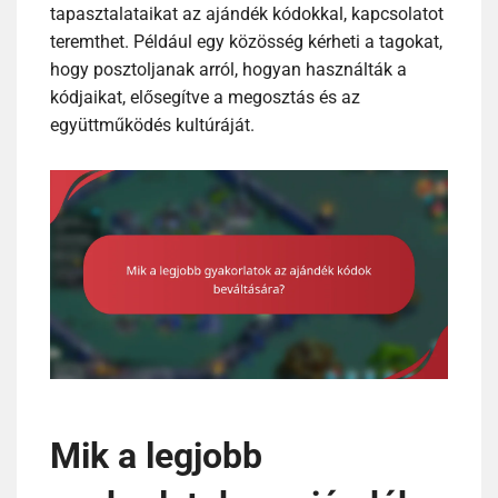
tapasztalataikat az ajándék kódokkal, kapcsolatot
teremthet. Például egy közösség kérheti a tagokat,
hogy posztoljanak arról, hogyan használták a
kódjaikat, elősegítve a megosztás és az
együttműködés kultúráját.
Mik a legjobb